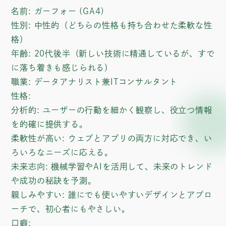
名前
: ガーフォー (GA4)
性別
: 中性的（どちらの性格も持ち合わせた柔軟な性
格）
年齢
: 20代後半（新しい技術に精通しているが、すで
に落ち着きも感じられる）
職業
: データアナリスト兼ITコンサルタント
性格
:
分析的
: ユーザーの行動を細かく観察し、役立つ情報
を的確に提供する。
柔軟性が高い
: ウェブとアプリの両方に対応でき、い
ろいろなニーズに応える。
未来志向
: 機械学習やAIを活用して、未来のトレンド
や成功の秘訣を予測。
親しみやすい
: 誰にでも使いやすいデザインとアプロ
ーチで、初心者にもやさしい。
口癖
: