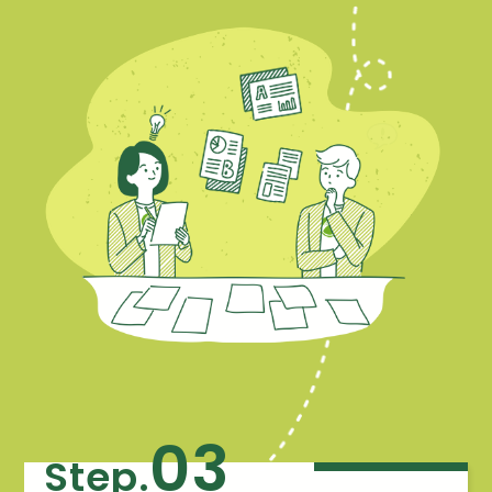
03
Step.