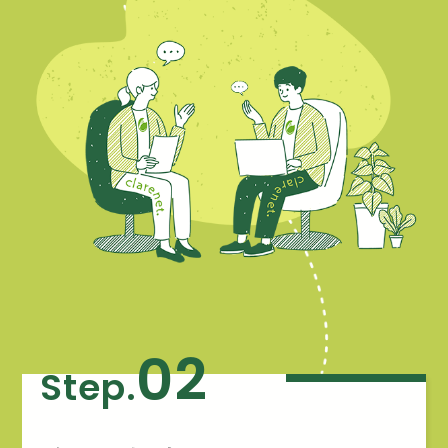
02
Step.