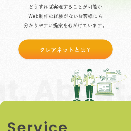
どうすれば実現することが可能か
Web制作の経験がないお客様にも
分かりやすい提案を心がけています。
クレアネットとは？
. About.
S
e
r
v
i
c
e