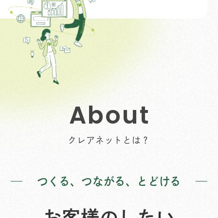
A
b
o
u
t
クレアネットとは？
つくる、つながる、とどける
お客様のしたい