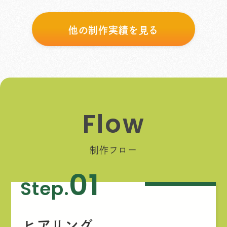
他の制作実績を見る
F
l
o
w
制作フロー
01
Step.
ヒアリング