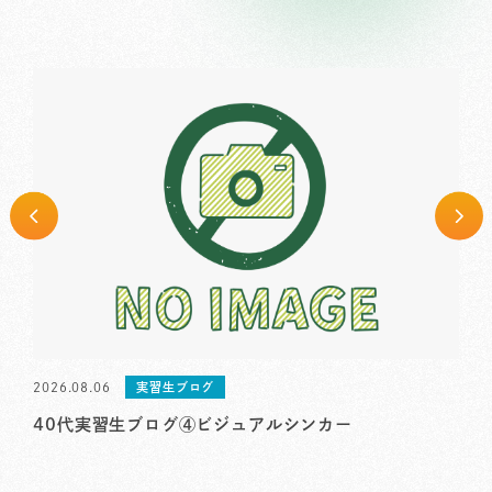
2026.08.06
実習生ブログ
2026
40代実習生ブログ④ビジュアルシンカー
【企