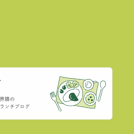
グ
界隈の
ランチブログ