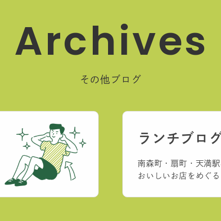
A
r
c
h
i
v
e
s
その他ブログ
ランチブロ
南森町・扇町・天満駅
おいしいお店をめぐる