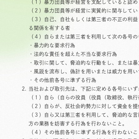
（１）暴力団員等が経営を支配していると認め
（２）暴力団員等が経営に実質的に関与してい
（３）自己、自社もしくは第三者の不正の利益
る関係を有する者
（４）自らまたは第三者を利用して次の各号の
・暴力的な要求行為
・法的な責任を超えた不当な要求行為
・取引に関して、脅迫的な行動をし、または暴
・風説を流布し、偽計を用いまたは威力を用い
・その他前各号に準ずる行為
当社および取引先は、下記に定める各号にいず
（１）自ら（自らの役員（役員（取締役、執行
（２）自らが、反社会的勢力に対して資金を提
（３）自ら又は第三者を利用して、脅迫的な言
方の業務を妨害する行為を行わないこと。
（４）その他前各号に準ずる行為を行わないこ