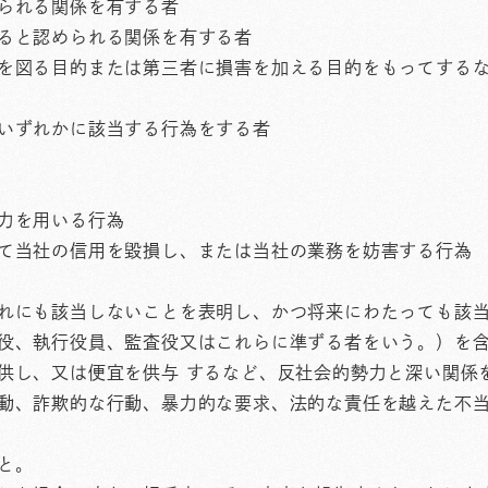
られる関係を有する者
ると認められる関係を有する者
を図る目的または第三者に損害を加える目的をもってする
いずれかに該当する行為をする者
力を用いる行為
て当社の信用を毀損し、または当社の業務を妨害する行為
れにも該当しないことを表明し、かつ将来にわたっても該
役、執行役員、監査役又はこれらに準ずる者をいう。）を
供し、又は便宜を供与 するなど、反社会的勢力と深い関係
動、詐欺的な行動、暴力的な要求、法的な責任を越えた不
と。