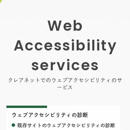
W
e
b
A
c
c
e
s
s
i
b
i
l
i
t
y
s
e
r
v
i
c
e
s
クレアネットでのウェブアクセシビリティのサ
ービス
ウェブアクセシビリティの診断
既存サイトのウェブアクセシビリティの診断