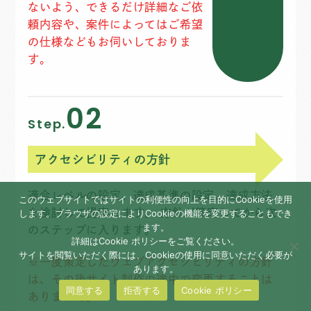
ないよう、できるだけ詳細なご依
頼内容や、案件によってはご希望
の仕様などもお伺いしておりま
す。
02
Step.
アクセシビリティの方針
適合レベルの設定、達成基準の設定、達成方法
このウェブサイトではサイトの利便性の向上を目的にCookieを使用
を検討して提案します。 方針が策定してから次
します。ブラウザの設定によりCookieの機能を変更することもでき
ます。
のステップに入ります。
詳細はCookie ポリシーをご覧ください。
サイトを閲覧いただく際には、Cookieの使用に同意いただく必要が
※一度策定したウェブアクセシビリティの方針
あります。
は、その後サイト制作の途中で変更することは
同意する
拒否する
Cookie ポリシー
ありません。