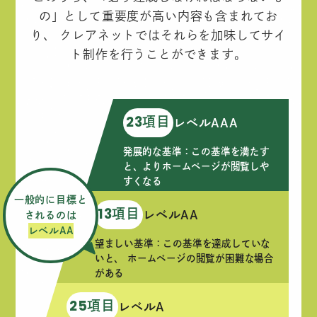
の」として重要度が高い内容も含まれてお
り、
クレアネットではそれらを加味してサイ
ト制作を行うことができます。
項目
23
レベルAAA
発展的な基準：この基準を満たす
と、よりホームページが閲覧しや
すくなる
一般的に目標と
項目
13
レベルAA
されるのは
レベルAA
望ましい基準：この基準を達成していな
いと、 ホームページの閲覧が困難な場合
がある
項目
25
レベルA