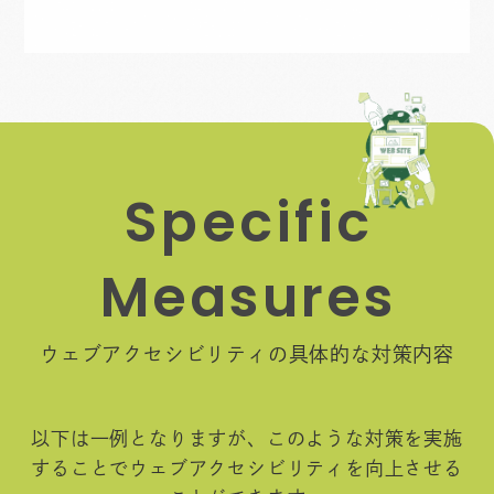
S
p
e
c
i
f
i
c
M
e
a
s
u
r
e
s
ウェブアクセシビリティの具体的な対策内容
以下は一例となりますが、このような対策を実施
することでウェブアクセシビリティを向上させる