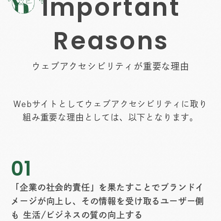
I
m
p
o
r
t
a
n
t
R
e
a
s
o
n
s
ウェブアクセシビリティが重要な理由
Webサイトとしてウェブアクセシビリティに取り
組み重要な理由としては、以下となります。
01
「企業の社会的責任」を果たすことでブランドイ
メージが向上し、
その情報を受け取るユーザー側
も 生活/ビジネスの質の向上する