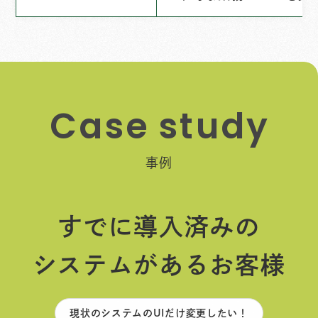
C
a
s
e
s
t
u
d
y
事例
すでに導入済みの
システムがあるお客様
現状のシステムのUIだけ変更したい！