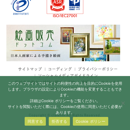
サイトマップ
コーディング
プライバシーポリシー
ソーシャルメディアガイドライン
反社会的勢力の排除に関する規約
情報セキュリティ方針
このウェブサイトではサイトの利便性の向上を目的にCookieを使用
します。ブラウザの設定によりCookieの機能を変更することもでき
ウェブアクセシビリティ検証結果
ます。
詳細はCookie ポリシーをご覧ください。
サイトを閲覧いただく際には、Cookieの使用に同意いただく必要が
あります。
Copyright © clarenet All Rights Reserved.
同意する
拒否する
Cookie ポリシー