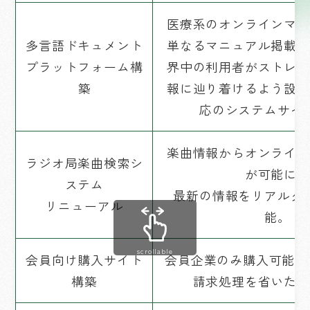
医療系のオンラインマニ
多言語ドキュメント
単なるマニュアル掲載に
プラットフォーム構
界中の利用者がストレス
築
報に辿り着けるよう設計
応のシステムサイ
楽曲情報からオンライン
ラジオ局楽曲検索シ
が可能に。
ステム
最新の情報をリアルタ
リニューアル
能。
scrollable
会員向け購入サイト
会員企業のみ購入可能な
構築
請求処理を省いた購