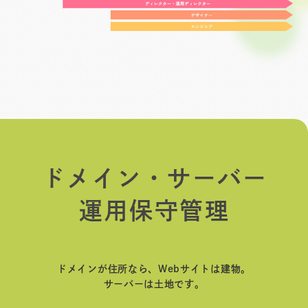
ド
メ
イ
ン
・
サ
ー
バ
ー
運
用
保
守
管
理
ドメインが住所なら、Webサイトは建物。
サーバーは土地です。