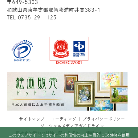
〒649-5303
和歌山県東牟婁郡那智勝浦町井関383-1
TEL 0735-29-1125
サイトマップ
コーディング
プライバシーポリシー
ソーシャルメディアガイドライン
反社会的勢力の排除に関する規約
情報セキュリティ方針
このウェブサイトではサイトの利便性の向上を目的にCookieを使用