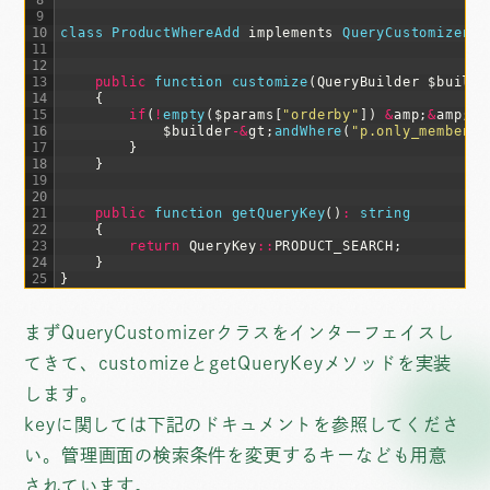
9
10
class
ProductWhereAdd
implements
QueryCustomizer
{
11
12
13
public
function
customize
(
QueryBuilder
$
builde
14
{
15
if
(
!
empty
(
$
params
[
"orderby"
]
)
&
amp
;
&
amp
;
$
16
$
builder
-
&
gt
;
andWhere
(
"p.only_member =
17
}
18
}
19
20
21
public
function
getQueryKey
(
)
:
string
22
{
23
return
QueryKey
::
PRODUCT_SEARCH
;
24
}
25
}
まずQueryCustomizerクラスをインターフェイスし
てきて、customizeとgetQueryKeyメソッドを実装
します。
keyに関しては下記のドキュメントを参照してくださ
い。管理画面の検索条件を変更するキーなども用意
されています。