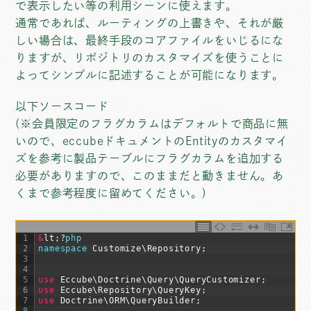
で表示したい等の利用シーンに使えます。
通常であれば、ルーティングの上書きや、それが厳
しい場合は、最終手段のコアファイルをいじるにな
りますが、リポジトリのカスタマイズを使うことに
よってシンプルに記述することが可能になります。
以下ソースコード
(※会員限定のフラグカラムはデフォルトで商品に無
いので、eccubeドキュメントのEntityのカスタマイ
ズを参考に製品テーブルにフラグカラムを追加する
必要がありますので、このままだと動きません。あ
くまで参考程度に留めてください。)
1
&
lt
;
?
php
2
namespace
Customize
\
Repository
;
3
4
5
use
Eccube
\
Doctrine
\
Query
\
QueryCustomizer
;
6
use
Eccube
\
Repository
\
QueryKey
;
7
use
Doctrine
\
ORM
\
QueryBuilder
;
8