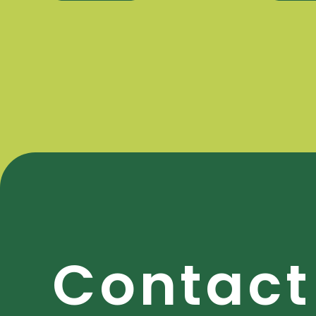
C
o
n
t
a
c
t