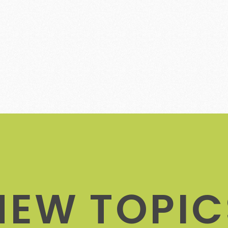
N
E
W
T
O
P
I
C