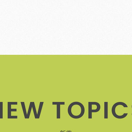
N
E
W
T
O
P
I
C