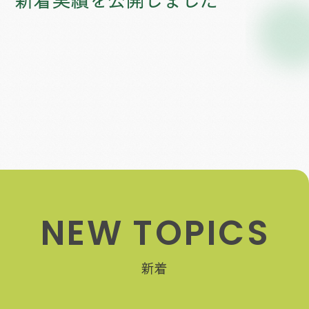
新着実績を公開しました
N
E
W
T
O
P
I
C
S
新着