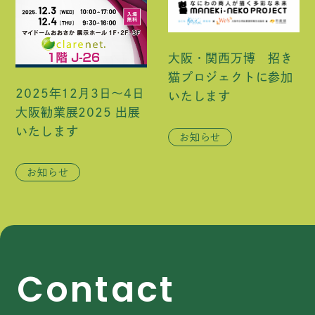
大阪・関西万博 招き
猫プロジェクトに参加
2025年12月3日～4日
いたします
大阪勧業展2025 出展
いたします
お知らせ
お知らせ
C
o
n
t
a
c
t