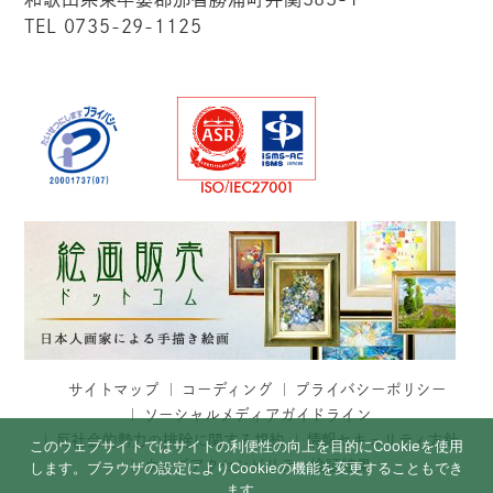
TEL 0735-29-1125
サイトマップ
コーディング
プライバシーポリシー
ソーシャルメディアガイドライン
反社会的勢力の排除に関する規約
情報セキュリティ方針
このウェブサイトではサイトの利便性の向上を目的にCookieを使用
ウェブアクセシビリティ検証結果
します。ブラウザの設定によりCookieの機能を変更することもでき
ます。