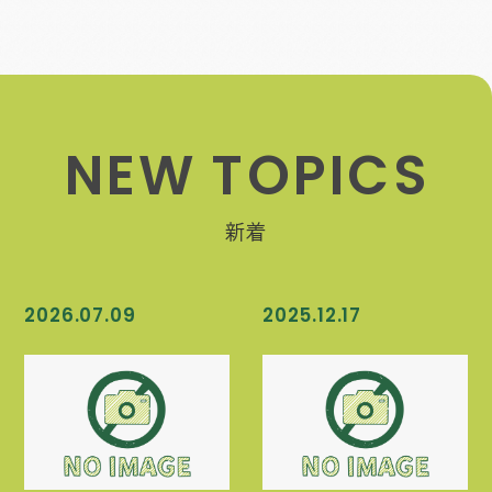
N
E
W
T
O
P
I
C
S
新着
2026.07.09
2025.12.17