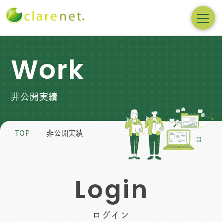
Work
非公開実績
TOP
非公開実績
L
o
g
i
n
ログイン