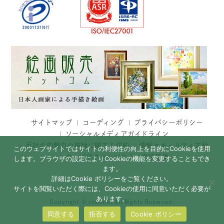
サイトマップ
コーディング
プライバシーポリシー
ソーシャルメディアガイドライン
反社会的勢力の排除に関する規約
情報セキュリティ方針
このウェブサイトではサイトの利便性の向上を目的にCookieを使用
ウェブアクセシビリティ検証結果
します。ブラウザの設定によりCookieの機能を変更することもでき
ます。
詳細はCookie ポリシーをご覧ください。
サイトを閲覧いただく際には、Cookieの使用に同意いただく必要が
あります。
Copyright © clarenet All Rights Reserved.
同意する
拒否する
Cookie ポリシー