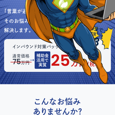
「言葉が通じない」「接客で疲弊している」...
実質負担 1/3
そのお悩み、
で
補助金で
解決します。
実質
1
3
インバウンド対策パッケージ
補助金
通常価格
25
→
活用で
75
万円
万円
（税別）
実質
こんなお悩み
ありませんか？