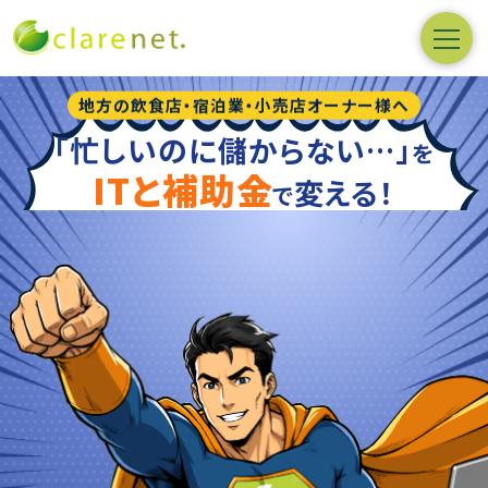
地方の飲食店・宿泊業・小売店オーナー様へ
「忙しいのに儲からない…」
を
ITと補助金
変える！
で