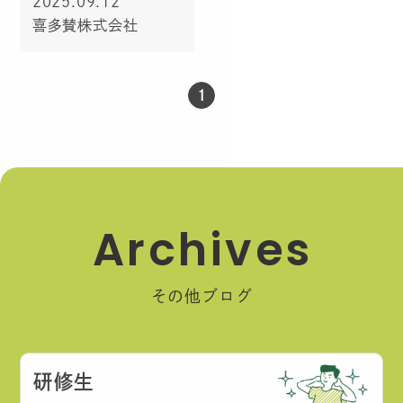
2025.09.12
喜多賛株式会社
1
A
r
c
h
i
v
e
s
その他ブログ
研修生