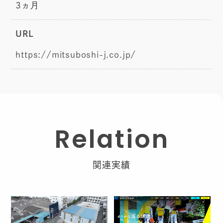
3ヵ月
URL
https://mitsuboshi-j.co.jp/
R
e
l
a
t
i
o
n
関連実績