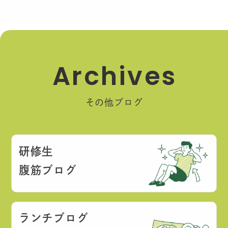
A
r
c
h
i
v
e
s
その他ブログ
研修生
腹筋ブログ
ランチブログ