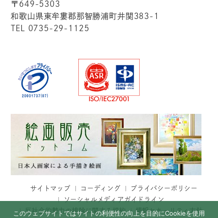
〒649-5303
和歌山県東牟婁郡那智勝浦町井関383-1
TEL 0735-29-1125
サイトマップ
コーディング
プライバシーポリシー
ソーシャルメディアガイドライン
反社会的勢力の排除に関する規約
情報セキュリティ方針
このウェブサイトではサイトの利便性の向上を目的にCookieを使用