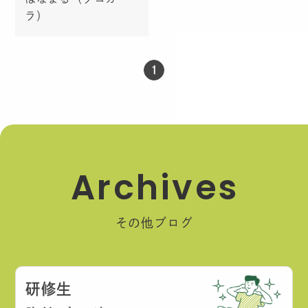
ラ）
1
A
r
c
h
i
v
e
s
その他ブログ
研修生