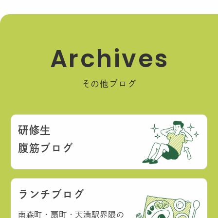
A
r
c
h
i
v
e
s
その他ブログ
研修生
腹筋ブログ
ランチブログ
南森町・扇町・天満駅界隈の