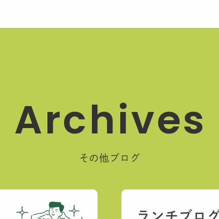
A
r
c
h
i
v
e
s
その他ブログ
ランチブロ