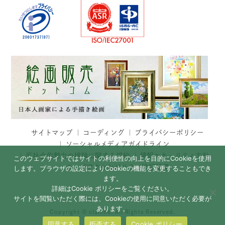
サイトマップ
コーディング
プライバシーポリシー
ソーシャルメディアガイドライン
反社会的勢力の排除に関する規約
情報セキュリティ方針
このウェブサイトではサイトの利便性の向上を目的にCookieを使用
ウェブアクセシビリティ検証結果
します。ブラウザの設定によりCookieの機能を変更することもでき
ます。
詳細はCookie ポリシーをご覧ください。
サイトを閲覧いただく際には、Cookieの使用に同意いただく必要が
あります。
Copyright © clarenet All Rights Reserved.
同意する
拒否する
Cookie ポリシー