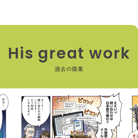
H
i
s
g
r
e
a
t
w
o
r
k
過去の偉業