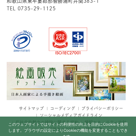
和歌山県東牟婁郡那智勝浦町井関383-1
TEL 0735-29-1125
サイトマップ
コーディング
プライバシーポリシー
ソーシャルメディアガイドライン
反社会的勢力の排除に関する規約
情報セキュリティ方針
このウェブサイトではサイトの利便性の向上を目的にCookieを使用
ウェブアクセシビリティ検証結果
します。ブラウザの設定によりCookieの機能を変更することもでき