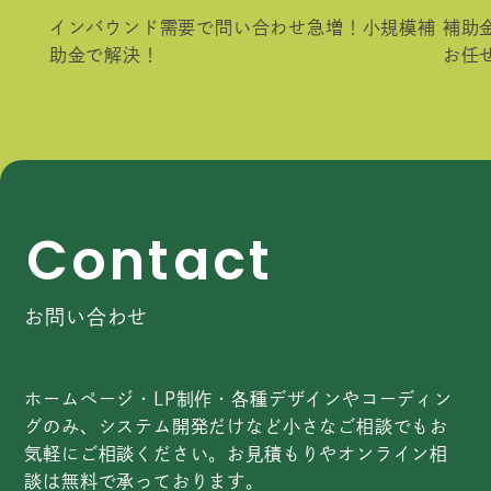
インバウンド需要で問い合わせ急増！小規模補
補助
助金で解決！
お任
C
o
n
t
a
c
t
お問い合わせ
ホームページ・LP制作・各種デザインやコーディン
グのみ、システム開発だけなど小さなご相談でもお
気軽にご相談ください。お見積もりやオンライン相
談は無料で承っております。