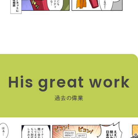
H
i
s
g
r
e
a
t
w
o
r
k
過去の偉業